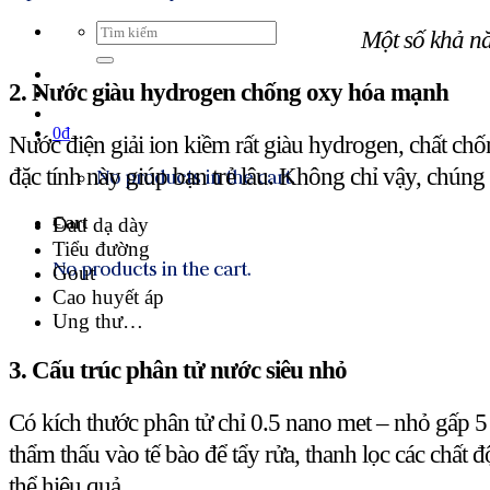
Search
Một số khả nă
for:
2. Nước giàu hydrogen chống oxy hóa mạnh
0
₫
Nước điện giải ion kiềm rất giàu hydrogen, chất ch
đặc tính này giúp bạn trẻ lâu. Không chỉ vậy, chún
No products in the cart.
Đau dạ dày
Cart
Tiểu đường
No products in the cart.
Gout
Cao huyết áp
Ung thư…
3. Cấu trúc phân tử nước siêu nhỏ
Có kích thước phân tử chỉ 0.5 nano met – nhỏ gấp 5 l
thẩm thấu vào tế bào để tẩy rửa, thanh lọc các chất đ
thể hiệu quả.