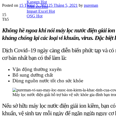
Kangen
Posted on
15 Tháng 5, 2021
25 Tháng 5, 2021
by
pureman
Trim ion
Impart Excel
15
OSG
Th5
Không hề ngoa khi nói máy lọc nước điện giải ion
kháng chống lại các loại vi khuẩn, virus. Đặc biệt
Dịch Covid–19 ngày càng diễn biến phức tạp và có
cơ bản nhất bạn có thể làm là:
Vận động thường xuyên
Bổ sung dưỡng chất
Dùng nguồn nước tốt cho sức khỏe
Máy lọc nước điện giải hỗ trợ bảo vệ sức khỏe gia đình bạn tr
Nếu sở hữu máy lọc nước điện giải ion kiềm, bạn có
khuẩn, vệ sinh tay mỗi ngày để ngăn ngừa nguy cơ