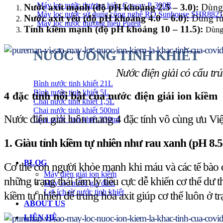
Máy lọc nước thương hiệu Coway P-300R
Nước axit mạnh (độ pH khoảng 2.5 – 3.0):
Dùng 
Máy lọc nước sử dụng công nghệ RO Sunhouse SHR882
Nước axit yếu (độ pH khoảng 4.0 – 6.0):
Dùng rử
Máy lọc nước thương hiệu Pureit
Tính kiềm mạnh (độ pH khoảng 10 – 11.5):
Dùng 
NƯỚC UỐNG TINH KHIẾT
Nước điện giải có cấu tr
Bình nước tinh khiết 21L
Bình nước tinh khiết 5L
4 đặc tính nổi bật của nước điện giải ion kiềm
Chai nước tinh khiết 1,5L
Chai nước tinh khiết 500ml
Nước điện giải luôn mang 4 đặc tính vô cùng ưu Việ
Chai nước tinh khiết 330ml
1. Giàu tính kiềm tự nhiên như rau xanh (pH 8.5 
BLOG
Cơ thể con người khỏe mạnh khi máu và các tế bào c
Máy điện giải ion kiềm
những trạng thái tâm lý tiêu cực dễ khiến cơ thể dư
Máy lọc nước gia đình
Lợi ích từ nước tinh khiết
kiềm tự nhiên để trung hòa axit giúp cơ thể luôn ở 
ABOUT US
LIÊN HỆ