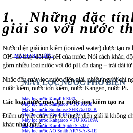
1.
Những đặc tính
giải so với nước 
Nước điện giải ion kiềm (ionized water) được tạo r
OH- để thay đổi độ pH của nước. Nói cách khác, độ
MÁY LỌC NƯỚC
gồm nhiều loại nước với độ pH đa dạng – trải dài từ 
Nhắc đến máy lọc nước điện giải, nhiều người chỉ ngh
MÁY LỌC NƯỚC PHỔ BIẾN
nước kiềm, nước ion kiềm, nước Kangen, nước Pi.
Máy lọc nước Karofi KSI80
Các loại nước máy lọc nước ion kiềm tạo ra
Máy lọc nước Kangaroo VTU KG08
Máy lọc nước Sunhouse SHR76210CK
Điểm ưu việt của máy lọc nước điện giải là không c
Máy lọc nước Karofi IRO – 2.0
Máy lọc nước Kangaroo VTU KG109A
khác nhau như:
Máy lọc nước Karofi Spido S–s027
Máy lọc nước AO Smith AR75-A-S-1E