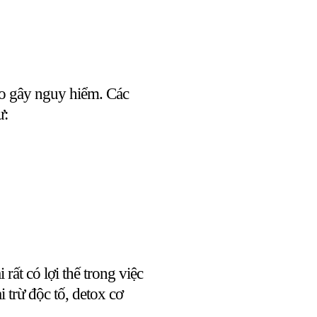
do gây nguy hiểm. Các
ư:
ất có lợi thế trong việc
i trừ độc tố, detox cơ