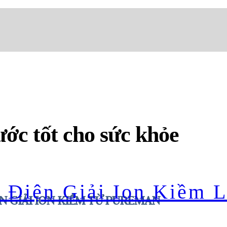
ước tốt cho sức khỏe
 Điện Giải Ion Kiềm 
N GIẢI ION KIỀM TỪ PUREMAN