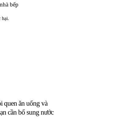
 nhà bếp
 hại.
ói quen ăn uống và
 bạn cần bổ sung nước