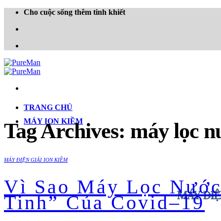
Skip
Cho cuộc sống thêm tinh khiết
to
content
TRANG CHỦ
MÁY ION KIỀM
Tag Archives:
máy lọc n
MÁY ĐIỆN GIẢI ION KIỀM
Vì Sao Máy Lọc Nước
MÁY ĐIỆ
Tinh” Của Covid–19