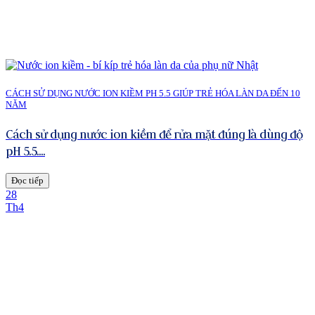
CÁCH SỬ DỤNG NƯỚC ION KIỀM PH 5.5 GIÚP TRẺ HÓA LÀN DA ĐẾN 10
NĂM
Cách sử dụng nước ion kiềm để rửa mặt đúng là dùng độ
pH 5.5....
Đọc tiếp
28
Th4