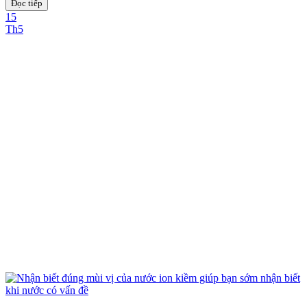
Đọc tiếp
15
Th5