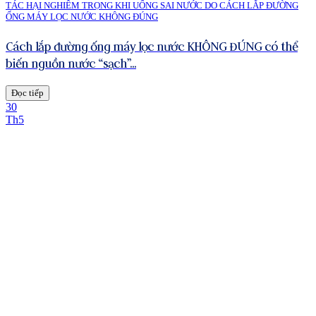
TÁC HẠI NGHIÊM TRỌNG KHI UỐNG SAI NƯỚC DO CÁCH LẮP ĐƯỜNG
ỐNG MÁY LỌC NƯỚC KHÔNG ĐÚNG
Cách lắp đường ống máy lọc nước KHÔNG ĐÚNG có thể
biến nguồn nước “sạch”...
Đọc tiếp
30
Th5