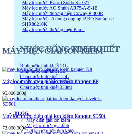
Máy lọc nước Karofi Spido S–s027
Máy lọc nước AO Smith AR75-A-S-1E
Máy lọc nước thương hiệu Coway P-300R
Máy lọc nước sử dụng công nghệ RO Sunhouse
SHR88210K
Máy lọc nước thương hiệu Pureit
NƯỚC UỐNG TINH KHIẾT
MÁY ĐIỆN GIẢI ION KIỀM
Bình nước tinh khiết 21L
Bình nước tinh khiết 5L
Chai nước tinh khiết 1,5L
Máy lọc nước điện giải ion kiềm Kangen K8
Chai nước tinh khiết 500ml
Chai nước tinh khiết 330ml
95.000.000
₫
BLOG
Máy lọc nước điện giải ion kiềm Kangen SD501
Máy điện giải ion kiềm
Máy lọc nước gia đình
73.000.000
₫
Lợi ích từ nước tinh khiết