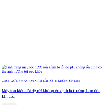
CÁCH XỬ LÝ MÁY ION KIỀM LỖI ĐỘ PH KHÔNG ỔN ĐỊNH
Máy ion kiềm lỗi độ pH không ổn định là trường hợp đôi
khi có...