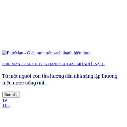
PUREMAN – CÂU CHUYỆN ĐẰNG SAU GIẤC MƠ NƯỚC SẠCH
Từ một người con tha hương đến nhà sáng lập thương
hiệu nước uống tinh...
Đọc tiếp
19
Th5