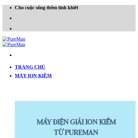
Skip
Cho cuộc sống thêm tinh khiết
to
content
TRANG CHỦ
MÁY ION KIỀM
MÁY ĐIỆN GIẢI ION KIỀM
TỪ PUREMAN