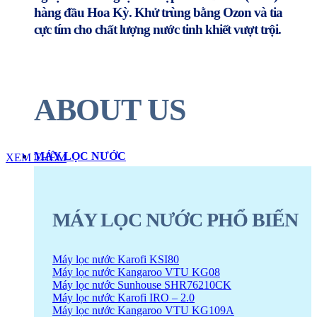
hàng đầu
Hoa Kỳ. Khử trùng bằng Ozon và tia
cực tím cho chất lượng nước tinh khiết vượt trội.
ABOUT US
MÁY LỌC NƯỚC
XEM THÊM
MÁY LỌC NƯỚC PHỔ BIẾN
Máy lọc nước Karofi KSI80
Máy lọc nước Kangaroo VTU KG08
Máy lọc nước Sunhouse SHR76210CK
Máy lọc nước Karofi IRO – 2.0
Máy lọc nước Kangaroo VTU KG109A