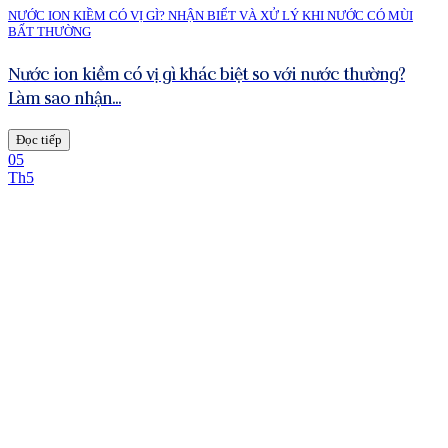
NƯỚC ION KIỀM CÓ VỊ GÌ? NHẬN BIẾT VÀ XỬ LÝ KHI NƯỚC CÓ MÙI
BẤT THƯỜNG
Nước ion kiềm có vị gì khác biệt so với nước thường?
Làm sao nhận...
Đọc tiếp
05
Th5