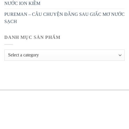
NƯỚC ION KIỀM
PUREMAN – CÂU CHUYỆN ĐẰNG SAU GIẤC MƠ NƯỚC
SẠCH
DANH MỤC SẢN PHẨM
HÔNG TIN LIÊN HỆ