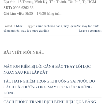
Địa chỉ: 115 Trương Vĩnh Ký, Tân Thành,
Tân Phú, Tp.HCM
SĐT:
0908 6262 33
Giờ làm việc:
8h30 – 17h30 hàng tuần
Posted in
Khác
|
Tagged
chính sách bảo hành
,
máy lọc nước
,
máy lọc nước
công nghiệp
,
máy lọc nước gia đình
Leave a comment
BÀI VIẾT MỚI NHẤT
MÁY ION KIỀM BỊ LỖI CẢNH BÁO THAY LÕI LỌC
NGAY SAU KHI LẮP ĐẶT
TÁC HẠI NGHIÊM TRỌNG KHI UỐNG SAI NƯỚC DO
CÁCH LẮP ĐƯỜNG ỐNG MÁY LỌC NƯỚC KHÔNG
ĐÚNG
CÁCH PHÒNG TRÁNH DỊCH BỆNH HIỆU QUẢ BẰNG