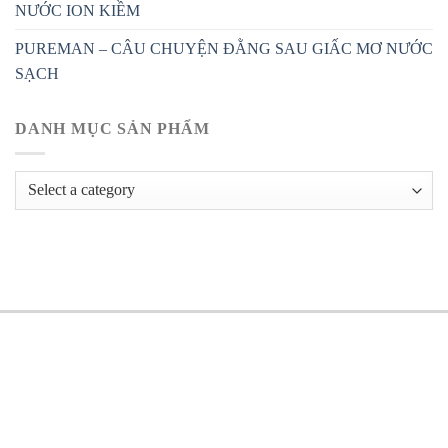
NƯỚC ION KIỀM
PUREMAN – CÂU CHUYỆN ĐẰNG SAU GIẤC MƠ NƯỚC
SẠCH
DANH MỤC SẢN PHẨM
HÔNG TIN LIÊN HỆ