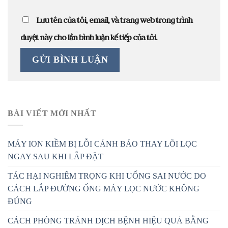
Lưu tên của tôi, email, và trang web trong trình
duyệt này cho lần bình luận kế tiếp của tôi.
BÀI VIẾT MỚI NHẤT
MÁY ION KIỀM BỊ LỖI CẢNH BÁO THAY LÕI LỌC
NGAY SAU KHI LẮP ĐẶT
TÁC HẠI NGHIÊM TRỌNG KHI UỐNG SAI NƯỚC DO
CÁCH LẮP ĐƯỜNG ỐNG MÁY LỌC NƯỚC KHÔNG
ĐÚNG
CÁCH PHÒNG TRÁNH DỊCH BỆNH HIỆU QUẢ BẰNG