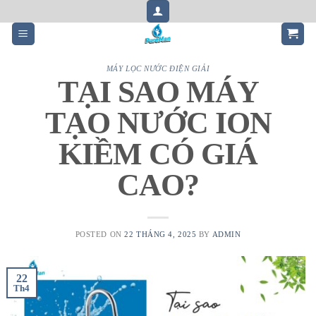
Skip
to
content
MÁY LỌC NƯỚC ĐIỆN GIẢI
TẠI SAO MÁY
TẠO NƯỚC ION
KIỀM CÓ GIÁ
CAO?
POSTED ON
22 THÁNG 4, 2025
BY
ADMIN
22
Th4