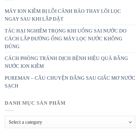
MÁY ION KIỀM BỊ LỖI CẢNH BÁO THAY LÕI LỌC
NGAY SAU KHI LẮP ĐẶT
TÁC HẠI NGHIÊM TRỌNG KHI UỐNG SAI NƯỚC DO
CÁCH LẮP ĐƯỜNG ỐNG MÁY LỌC NƯỚC KHÔNG
ĐÚNG
CÁCH PHÒNG TRÁNH DỊCH BỆNH HIỆU QUẢ BẰNG
NƯỚC ION KIỀM
PUREMAN – CÂU CHUYỆN ĐẰNG SAU GIẤC MƠ NƯỚC
SẠCH
DANH MỤC SẢN PHẨM