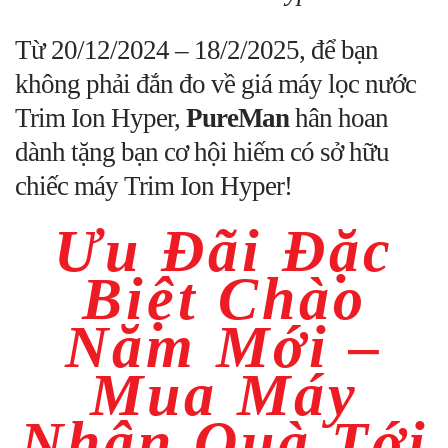
Từ 20/12/2024 – 18/2/2025, để bạn
không phải đắn đo về giá máy lọc nước
Trim Ion Hyper,
PureMan
hân hoan
dành tặng bạn cơ hội hiếm có sở hữu
chiếc máy Trim Ion Hyper!
Ưu Đãi Đặc
Biệt Chào
Năm Mới –
Mua Máy
Nhận Quà Tới