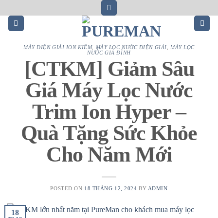
Skip
to
content
MÁY ĐIỆN GIẢI ION KIỀM
,
MÁY LỌC NƯỚC ĐIỆN GIẢI
,
MÁY LỌC
NƯỚC GIA ĐÌNH
[CTKM] Giảm Sâu
Giá Máy Lọc Nước
Trim Ion Hyper –
Quà Tặng Sức Khỏe
Cho Năm Mới
POSTED ON
18 THÁNG 12, 2024
BY
ADMIN
18